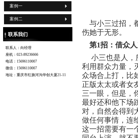
案例一
案例二
与小三过招，
伤她于无形。
联系我们
第1招：借众
联系人：
向经理
座机：
023-89236666
小三也是人，
电话：
15696110007
利用群众力量，
微信：
15696110007
众场合上打，比
地址：
重庆市红旗河沟华创大厦21-11
正版太太或者女
三一眼，但是，
最好还和他下场
对，自然会得到
做任何事情，连
这一招需要有一
同台上演，就不