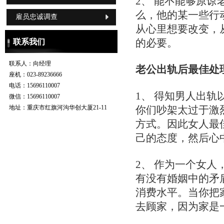
2、 能不能够原
么，他的某一些行
雇员忠诚调查
从心里想要改变，
的必要。
联系我们
联系人：
向经理
老公出轨后最佳处
座机：
023-89236666
电话：
15696110007
1、 得知男人出
微信：
15696110007
地址：
重庆市红旗河沟华创大厦21-11
你们吵架太过于激
方式。因此女人最
己的态度，然后心
2、 作为一个女
有没有婚姻中的矛
消费水平。当你把
去顾家，因为家是